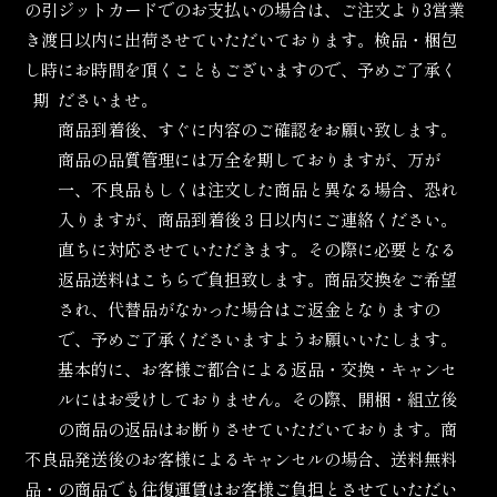
の引
ジットカードでのお支払いの場合は、ご注文より3営業
き渡
日以内に出荷させていただいております。検品・梱包
し時
にお時間を頂くこともございますので、予めご了承く
期
ださいませ。
商品到着後、すぐに内容のご確認をお願い致します。
商品の品質管理には万全を期しておりますが、万が
一、不良品もしくは注文した商品と異なる場合、恐れ
入りますが、商品到着後３日以内にご連絡ください。
直ちに対応させていただきます。その際に必要となる
返品送料はこちらで負担致します。商品交換をご希望
され、代替品がなかった場合はご返金となりますの
で、予めご了承くださいますようお願いいたします。
基本的に、お客様ご都合による返品・交換・キャンセ
ルにはお受けしておりません。その際、開梱・組立後
の商品の返品はお断りさせていただいております。商
不良
品発送後のお客様によるキャンセルの場合、送料無料
品・
の商品でも往復運賃はお客様ご負担とさせていただい