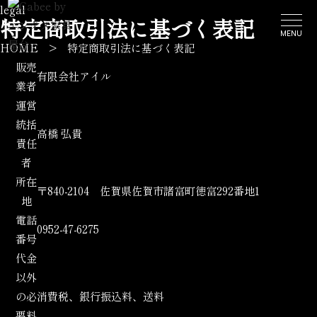
legal
特定商取引法に基づく表記
HOME
> 特定商取引法に基づく表記
販売
有限会社アイル
業者
運営
統括
高橋 弘貴
責任
者
所在
〒840-2104 佐賀県佐賀市諸富町徳富292番地1
地
電話
0952-47-6275
番号
代金
以外
の必
消費税、銀行振込料、送料
要料