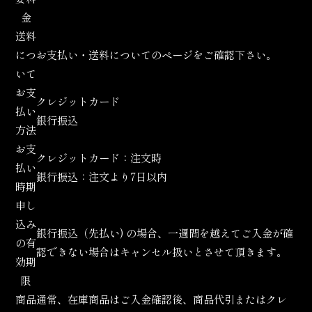
金
送料
につ
お支払い・送料について
のページをご確認下さい。
いて
お支
クレジットカード
払い
銀行振込
方法
お支
クレジットカード：注文時
払い
銀行振込：注文より7日以内
時期
申し
込み
銀行振込（先払い) の場合、一週間を越えてご入金が確
の有
認できない場合はキャンセル扱いとさせて頂きます。
効期
限
商品
通常、在庫商品はご入金確認後、商品代引またはクレ